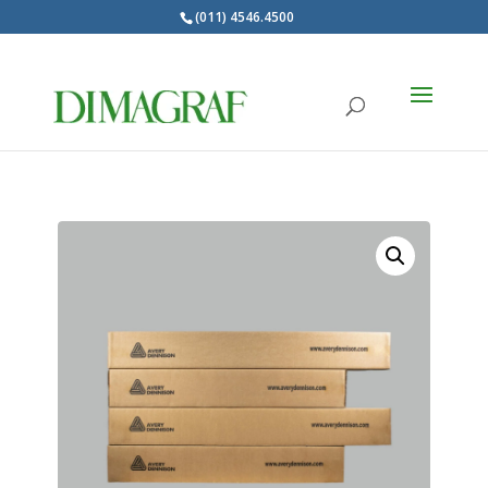
(011) 4546.4500
Products
search