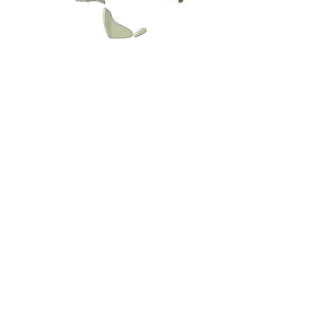
ZONAS DE COBERTURA
OFICINA CENTRAL:
SUR (Mar del Plata):
LITORAL (Rosario):