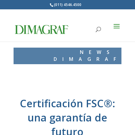
(011) 4546.4500
Products
search
NEWS
DIMAGRAF
Certificación FSC®:
una garantía de
futuro