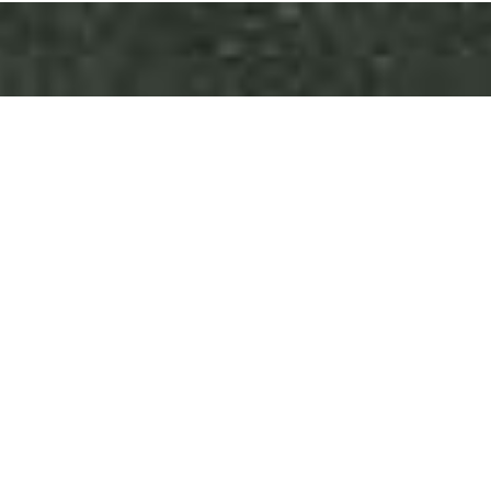
Lider en el mercado
nacional
En Dimagraf, tenemos verdadera pasión por
servir más y mejor a la industria gráfica y la
comunicación visual. Esa es la meta que día a
día nos empeñamos en reafirmar. Con el
foco puesto en el objetivo de liderar el
mercado nacional, hemos estructurado un
programa de desarrollo creciente para una
más completa cobertura e inserción en todo