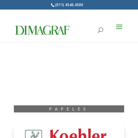
(011) 4546.4500
Products
search
PAPELES