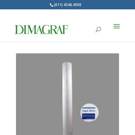
(011) 4546.4500
Products
search