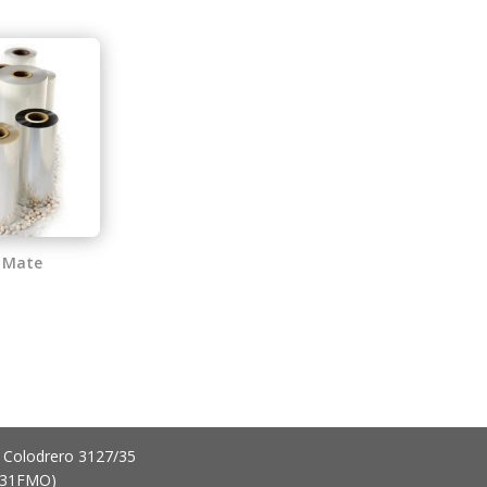
 Mate
 Colodrero 3127/35
431FMO)