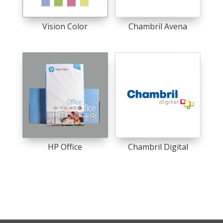
Vision Color
Chambril Avena
HP Office
Chambril Digital
This
product
has
multiple
variants.
The