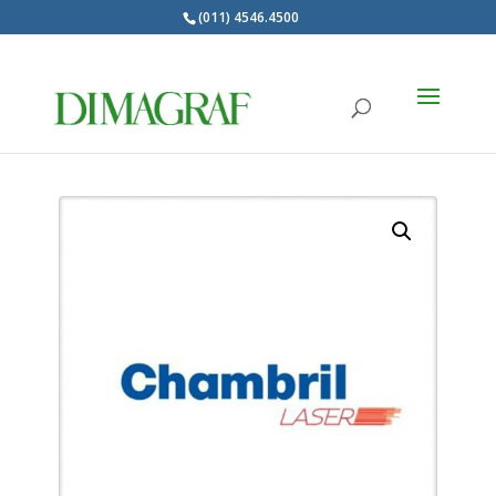
(011) 4546.4500
Products
search