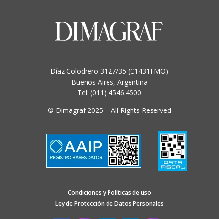
options
may
be
chosen
on
the
product
Díaz Colodrero 3127/35 (C1431FMO)
page
Buenos Aires, Argentina
Tel: (011) 4546.4500
© Dimagraf 2025 – All Rights Reserved
Condiciones y Políticas de uso
Ley de Protección de Datos Personales