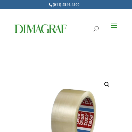
(011) 4546.4500
Products
search