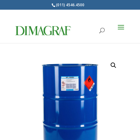
(011) 4546.4500
Products
search