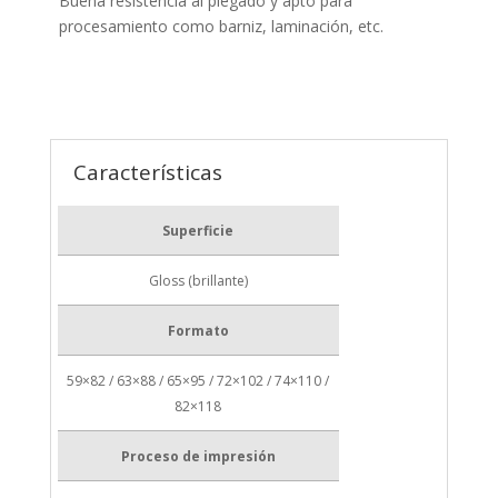
Buena resistencia al plegado y apto para
procesamiento como barniz, laminación, etc.
Características
Superficie
Gloss (brillante)
Formato
59×82 / 63×88 / 65×95 / 72×102 / 74×110 /
82×118
Proceso de impresión