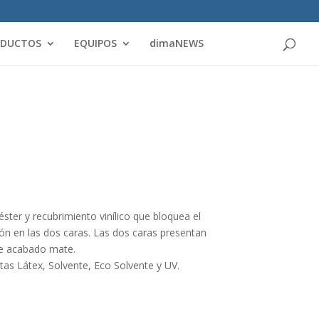
Products
search
ODUCTOS
EQUIPOS
dimaNEWS
ster y recubrimiento vinílico que bloquea el
ión en las dos caras. Las dos caras presentan
de acabado mate.
tas Látex, Solvente, Eco Solvente y UV.