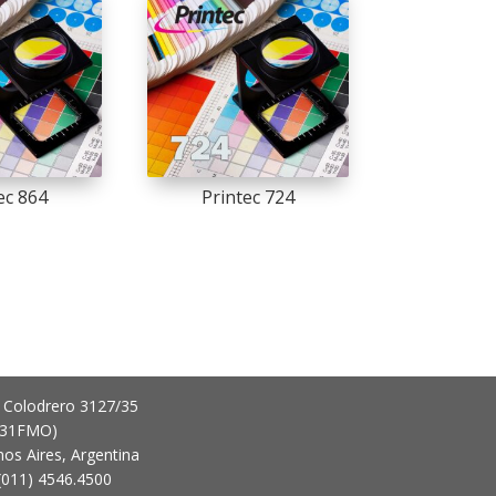
ec 864
Printec 724
 Colodrero 3127/35
431FMO)
os Aires, Argentina
 (011) 4546.4500