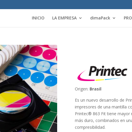
INICIO
LA EMPRESA
dimaPack
PR
Origen:
Brasil
Es un nuevo desarrollo de Prin
impresores de una mantilla c
Printec® 863 Fit tiene mayor 
más duro, combinados en una
compresibilidad.