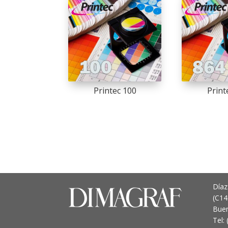
Printec 100
Print
Díaz
(C1
Buen
Tel: