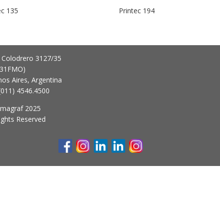
ec 135
Printec 194
 Colodrero 3127/35
431FMO)
os Aires, Argentina
 (011) 4546.4500
imagraf 2025
Rights Reserved