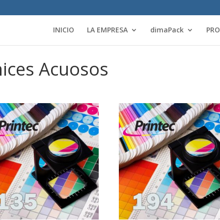
INICIO
LA EMPRESA
dimaPack
PR
nices Acuosos