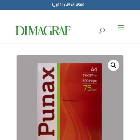
(011) 4546.4500
Products
search