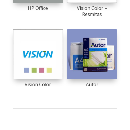
HP Office
Vision Color –
Resmitas
This
product
has
multiple
variants.
The
options
may
be
chosen
on
Vision Color
Autor
the
product
page