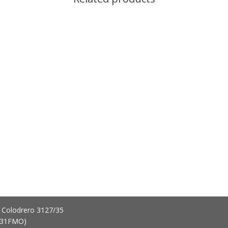
 Colodrero 3127/35
431FMO)