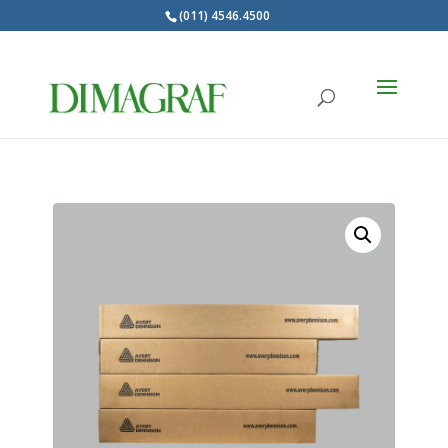
(011) 4546.4500
Products
search