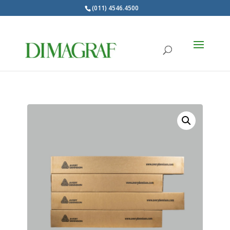
(011) 4546.4500
Products
search