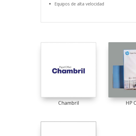
Equipos de alta velocidad
Chambril
HP O
This
product
has
multiple