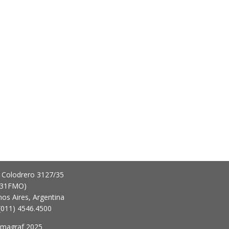
 Colodrero 3127/35
431FMO)
os Aires, Argentina
 (011) 4546.4500
imagraf 2025