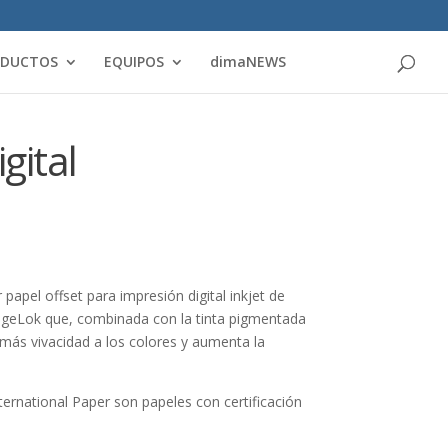
Products
search
ODUCTOS
EQUIPOS
dimaNEWS
gital
 papel offset para impresión digital inkjet de
mageLok que, combinada con la tinta pigmentada
a más vivacidad a los colores y aumenta la
ternational Paper son papeles con certificación