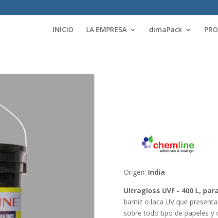
INICIO
LA EMPRESA
dimaPack
PR
Origen:
India
Ultragloss UVF - 400 L, para
barniz o laca UV que presenta 
sobre todo tipo de papeles y c