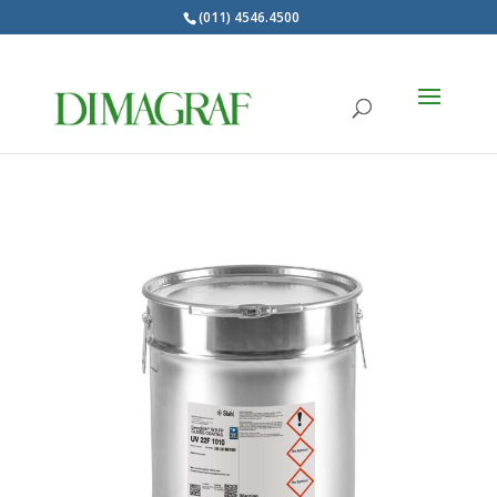
(011) 4546.4500
Products
search