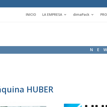
INICIO
LA EMPRESA
dimaPack
PR
NE
áquina HUBER