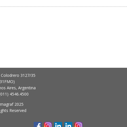
 Colodrero 3127/35
431FMO)
os Aires, Argentina
 (011) 4546.4500
imagraf 2025
Rights Reserved