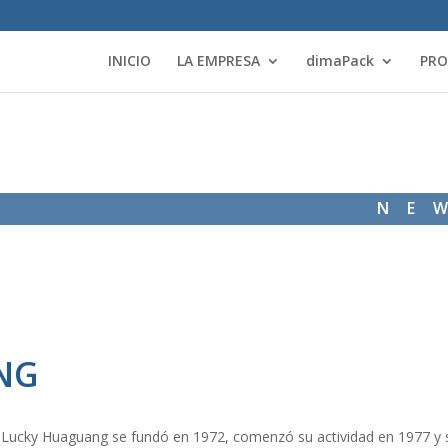
INICIO
LA EMPRESA
dimaPack
PR
NE
NG
Lucky Huaguang se fundó en 1972, comenzó su actividad en 1977 y s