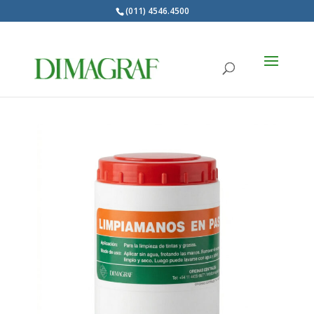
(011) 4546.4500
Products
search