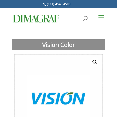
(011) 4546.4500
Products
search
Vision Color