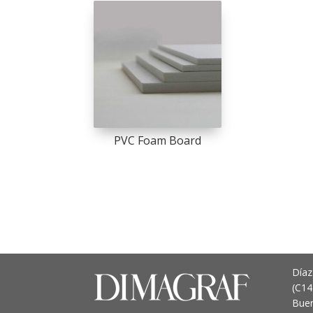
PVC Foam Board
Díaz
(C1
Buen