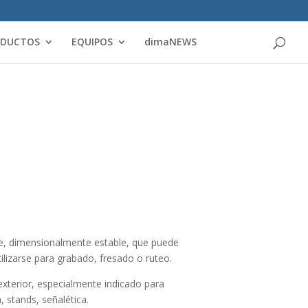
Products
search
ODUCTOS
EQUIPOS
dimaNEWS
ante, dimensionalmente estable, que puede
ilizarse para grabado, fresado o ruteo.
exterior, especialmente indicado para
 stands, señalética.