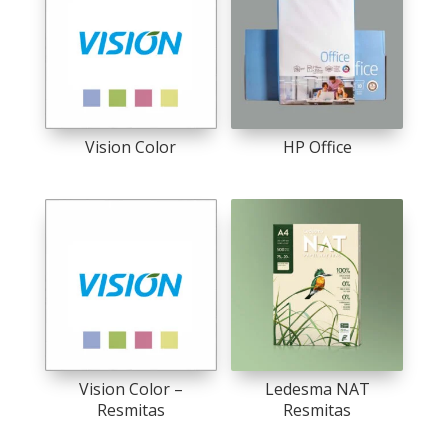
Vision Color
HP Office
This
product
has
multiple
variants.
The
options
may
be
chosen
Vision Color –
Ledesma NAT
on
Resmitas
Resmitas
the
product