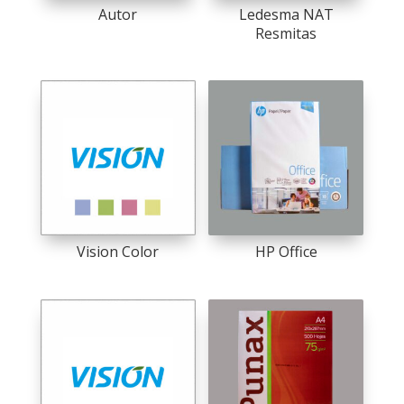
Autor
Ledesma NAT
Resmitas
Vision Color
HP Office
This
product
has
multiple
variants.
The
options