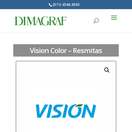
(011) 4546.4500
Products
search
Vision Color – Resmitas