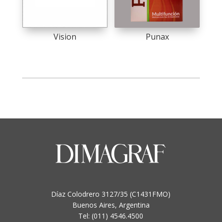
may
be
chosen
Vision
Punax
on
the
product
page
Díaz Colodrero 3127/35 (C1431FMO)
Buenos Aires, Argentina
Tel: (011) 4546.4500