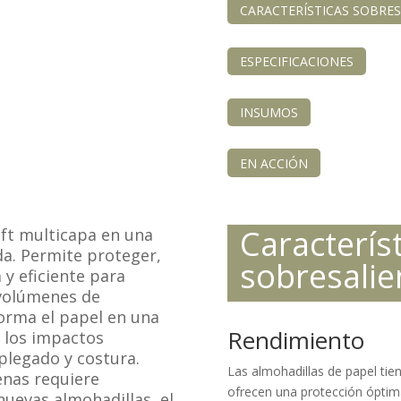
CARACTERÍSTICAS SOBRES
ESPECIFICACIONES
INSUMOS
EN ACCIÓN
Caracterís
ft multicapa en una
a. Permite proteger,
sobresalie
 y eficiente para
 volúmenes de
orma el papel en una
Rendimiento
 los impactos
legado y costura.
Las almohadillas de papel ti
enas requiere
ofrecen una protección óptim
nuevas almohadillas, el