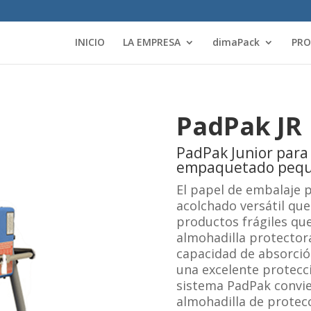
INICIO
LA EMPRESA
dimaPack
PR
PadPak JR
PadPak Junior para
empaquetado pequ
El papel de embalaje 
acolchado versátil qu
productos frágiles qu
almohadilla protector
capacidad de absorción
una excelente protecci
sistema PadPak convie
almohadilla de protec