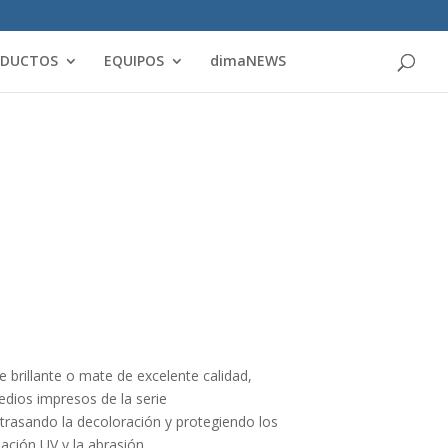
Products
search
ODUCTOS
EQUIPOS
dimaNEWS
 brillante o mate de excelente calidad,
dios impresos de la serie
asando la decoloración y protegiendo los
ación UV y la abrasión.