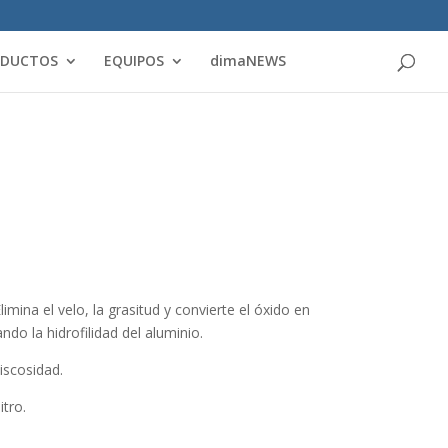
Products
search
ODUCTOS
EQUIPOS
dimaNEWS
mina el velo, la grasitud y convierte el óxido en
do la hidrofilidad del aluminio.
iscosidad.
itro.