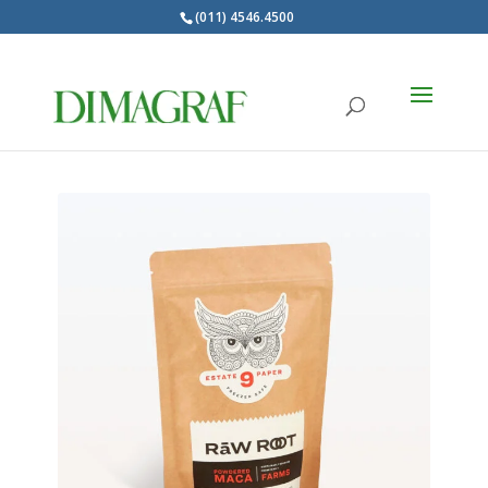
(011) 4546.4500
Products
search