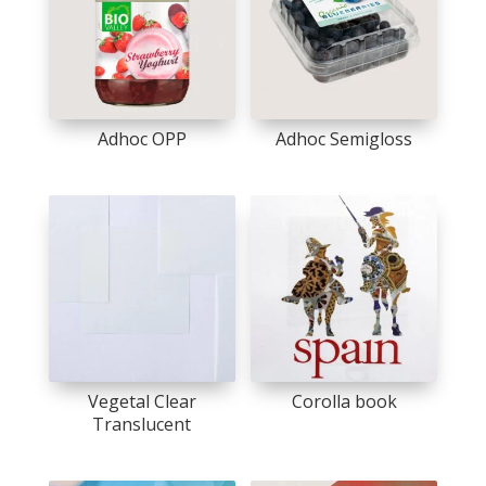
Adhoc OPP
Adhoc Semigloss
Vegetal Clear
Corolla book
Translucent
This
product
has