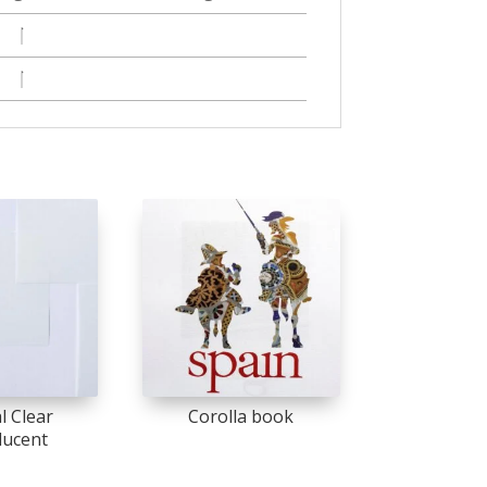
l Clear
Corolla book
lucent
This
product