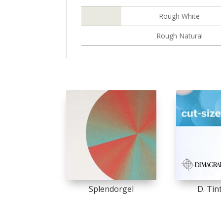
Rough White
Rough Natural
Splendorgel
D. Tin
This
product