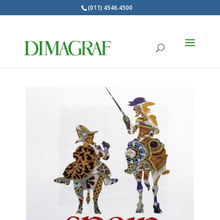
(011) 4546.4500
Products
search